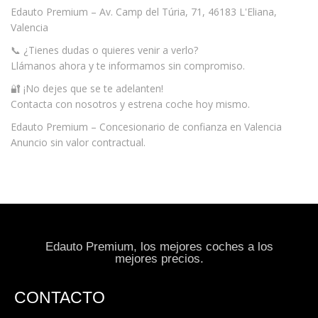
Edauto Premium – Av. Camp del Túria, 71, 46183 L'Eliana,
Valencia
📞 ¿Tienes dudas o quieres venir a verlo?
Llámanos ahora y te informamos sin compromiso.
🔐 ¡No dejes que se te adelanten!
Contacta con nosotros y estrena coche hoy mismo.
Edauto Premium – Concesionario de confianza en Valencia
Anuncio sin valor contractual.
Edauto Premium, los mejores coches a los
mejores precios.
CONTACTO