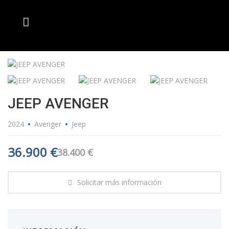
JEEP AVENGER
2024
Avenger
Jeep
36.900
€
38.400
€
Solicitar más información