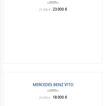
23.900
€
25.900
€
2019
Manua...
113981 km
MERCEDES BENZ VITO
18.900
€
20.400
€