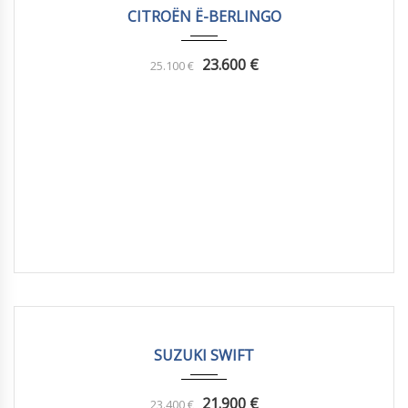
CITROËN Ë-BERLINGO
23.600
€
25.100
€
2025
Autom...
10 km
SUZUKI SWIFT
21.900
€
23.400
€