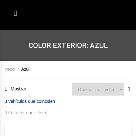
COLOR EXTERIOR: AZUL
Inicio
Azul
Mostrar
3
Vehículos que coinciden
Color Exterior :
Azul
2024
Autom...
60 km