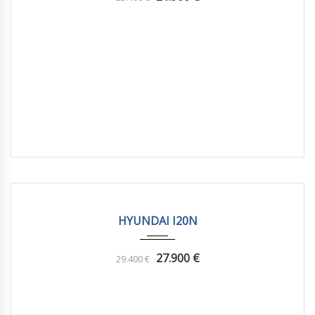
2022
Manua...
12382 km
HYUNDAI I20N
27.900
€
29.400
€