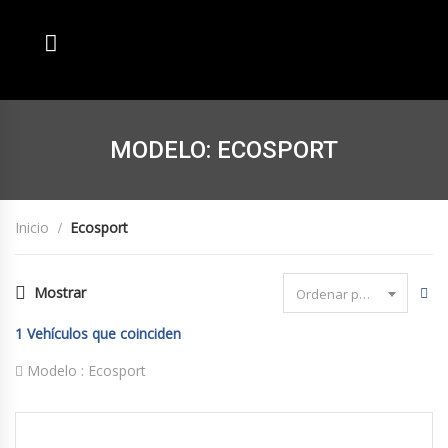
MODELO: ECOSPORT
Inicio
Ecosport
Mostrar
Ordenar por fecha
1
Vehículos que coinciden
Modelo :
Ecosport
2022
Manua...
32635 km